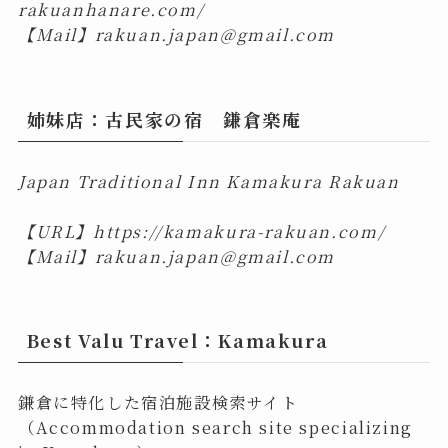
rakuanhanare.com/
【Mail】
rakuan.japan@gmail.com
姉妹店：古民家の宿 鎌倉楽庵
Japan Traditional Inn Kamakura Rakuan
【URL】
https://kamakura-rakuan.com/
【Mail】
rakuan.japan@gmail.com
Best Valu Travel：Kamakura
鎌倉に特化した宿泊施設検索サイト
（Accommodation search site specializing