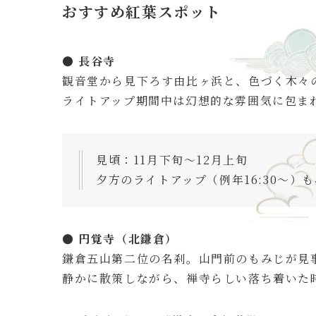
おすすめ紅葉スポット
● 長谷寺
観音堂から見下ろす由比ヶ浜と、色づく木々
ライトアップ期間中は幻想的な雰囲気に包ま
見頃：11月下旬〜12月上旬
夕方のライトアップ（例年16:30〜）
● 円覚寺（北鎌倉）
鎌倉五山第二位の名刹。山門前のもみじが見
静かに散策しながら、禅寺らしい落ち着いた