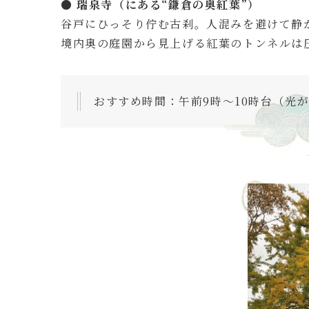
● 瑞泉寺（にある“鎌倉の奥紅葉”）
谷戸にひっそり佇む古刹。人混みを避けて静
境内奥の庭園から見上げる紅葉のトンネルは
おすすめ時間：午前9時〜10時台（光