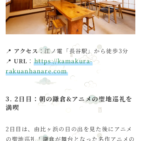
📍
アクセス
：江ノ電「長谷駅」から徒歩3分
📍
URL
：
https://kamakura-
rakuanhanare.com
3. 2日目：
朝の鎌倉
&
アニメの聖地巡礼を
満喫
2日目は、由比ヶ浜の日の出を見た後にアニメ
の聖地巡礼！鎌倉が舞台となった名作アニメの