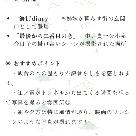
「海街diary」
：四姉妹が暮らす街の玄関
口として登場
「最後から二番目の恋」
：中井貴一＆小泉
今日子の掛け合いシーンが撮影された場所
🌟
おすすめポイント
・駅舎の木の温もりが鎌倉らしさを感じれま
す。
・江ノ電がトンネルから出てくる瞬間を狙っ
て写真を撮ると雰囲気◎
・朝や夕方は特に風情があり、映画のワンシ
ーンのような写真が撮れます！