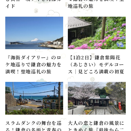
イド
地巡礼の旅
『海街ダイアリー』のロ
【1泊2日】鎌倉紫陽花
ケ地巡りで鎌倉の魅力を
（あじさい）モデルコー
満喫！聖地巡礼の旅
ス｜見どころ満載の初夏
スラムダンクの舞台を巡
大人の恋と鎌倉の風景に
る！鎌倉の名所と青春の
ときめく旅『最後から二