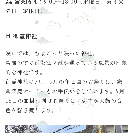
🕰
営業時間
：9:00〜18:00（水曜日、第３火
曜日 定休日）
⛩
御霊神社
映画では、ちょこっと映った神社。
鳥居のすぐ前を江ノ電が通っている風景が印象
的な神社です。
御霊神社の7月、9月の年２回のお祭りは、鎌
倉楽庵オーナーもお手伝いをしています。9月
18日の面掛行列はお祭りは、街中が太鼓の音
色が響き渡ります。