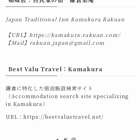
Japan Traditional Inn Kamakura Rakuan
【URL】
https://kamakura-rakuan.com/
【Mail】
rakuan.japan@gmail.com
Best Valu Travel：Kamakura
鎌倉に特化した宿泊施設検索サイト
（Accommodation search site specializing
in Kamakura）
URL：
https://bestvaluetravel.net/