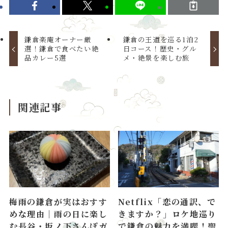
鎌倉楽庵オーナー厳
鎌倉の王道を巡る1泊2
選！鎌倉で食べたい絶
日コース！歴史・グル
品カレー5選
メ・絶景を楽しむ旅
関連記事
梅雨の鎌倉が実はおすす
Netflix「恋の通訳、で
めな理由｜雨の日に楽し
きますか？」ロケ地巡り
む長谷・坂ノ下さんぽガ
で鎌倉の魅力を満喫！聖