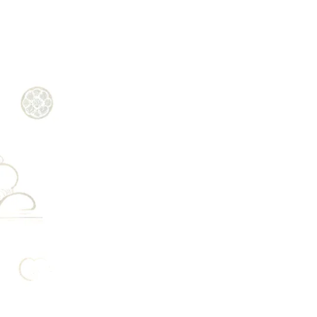
、
で
地
集