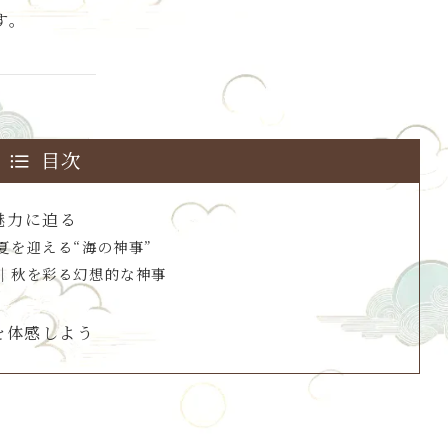
す。
目次
魅力に迫る
夏を迎える“海の神事”
｜秋を彩る幻想的な神事
を体感しよう