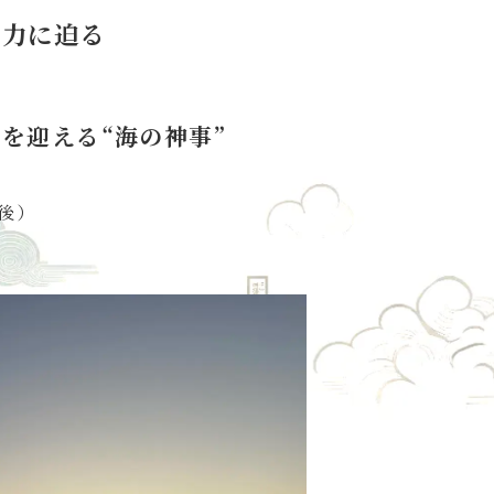
魅力に迫る
を迎える“海の神事”
前後）