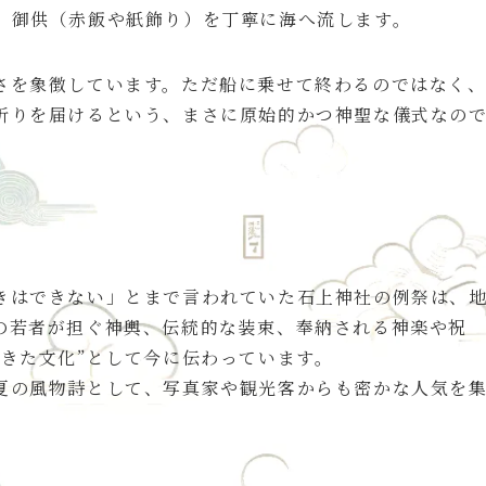
、御供（赤飯や紙飾り）を丁寧に海へ流します。
さを象徴しています。ただ船に乗せて終わるのではなく
祈りを届けるという、まさに原始的かつ神聖な儀式なの
はできない」とまで言われていた石上神社の例祭は、
の若者が担ぐ神輿、伝統的な装束、奉納される神楽や祝
きた文化”として今に伝わっています。
の風物詩として、写真家や観光客からも密かな人気を