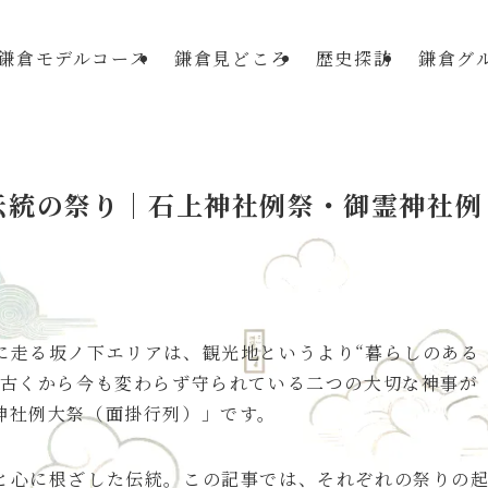
鎌倉モデルコース
鎌倉見どころ
歴史探訪
鎌倉グ
伝統の祭り｜石上神社例祭・御霊神社例
に走る坂ノ下エリアは、観光地というより“暮らしのある
、古くから今も変わらず守られている二つの大切な神事が
神社例大祭（面掛行列）」です。
と心に根ざした伝統。この記事では、それぞれの祭りの