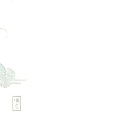
載
と
ち