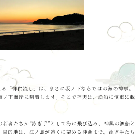
れる「御供流し」は、まさに坂ノ下ならではの海の神事。
坂ノ下海岸に到着します。そこで神輿は、漁船に慎重に
の若者たちが“泳ぎ手”として海に飛び込み、神輿の漁船
。目的地は、江ノ島が遠くに望める沖合まで。泳ぎ手た