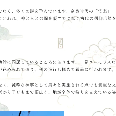
でなく、多くの謎を孕んでいます。奈良時代の「伎楽」
といわれ、神と人との間を仮面でつなぐ古代の信仰形態
妙に同居しているところにあります。一見ユーモラス
が込められており、列の進行も極めて厳粛に行われます
なく、純粋な神事として粛々と実施される点でも貴重な
老から子どもまで幅広く、地域全体で祭りを支えている