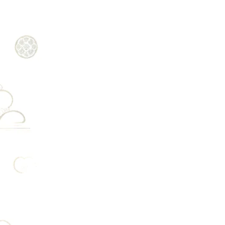
を
な
。
文
姿