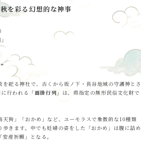
｜秋を彩る幻想的な神事
木）
列」
”
政を祀る神社で、古くから坂ノ下・長谷地域の守護神と
日に行われる
「面掛行列」
は、県指定の無形民俗文化財で
。
天狗」「おかめ」など、ユーモラスで象徴的な10種類
り歩きます。中でも妊婦の姿をした「おかめ」は腹に詰
「安産祈願」となる。